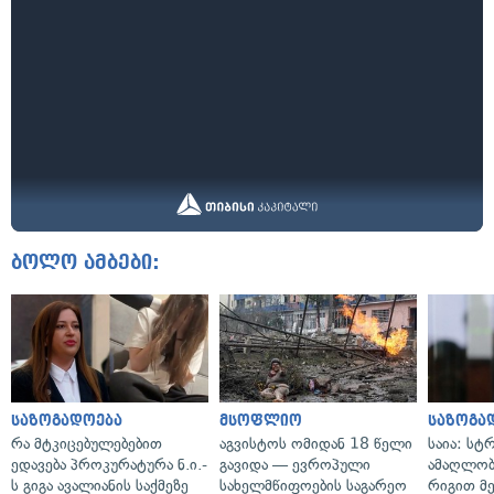
ბოლო ამბები:
საზოგადოება
მსოფლიო
საზოგა
რა მტკიცებულებებით
აგვისტოს ომიდან 18 წელი
საია: სტ
ედავება პროკურატურა ნ.ი.-
გავიდა — ევროპული
ამაღლობ
ს გიგა ავალიანის საქმეზე
სახელმწიფოების საგარეო
რიგით მ