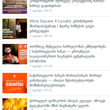
კომფორტერში შერჩეულ კოლექციაზე ნაწილ-
ნაწილ გადახდისას
7 აგვისტო, 09:27
Wine Square X Lunatic ერთმანეთის
მხარდასაჭერად | მცირე ბიზნესის ჯაჭვი
გრძელდება
7 აგვისტო, 08:16
თორნიკე შენგელია ბარსელონას ემშვიდობება
| საქართველოს ბანკი — ეროვნული
საკალათბურთო ნაკრების გენერალური
სპონსორი
7 აგვისტო, 07:20
საქართველოს ბანკის მობილბანკის მორიგი
განახლება — ახალი შესაძლებლობები
მომხმარებლებისთვის
7 აგვისტო, 07:12
ქართველი ფიზიკოსის ახალი კვლევა: ინოუეს
ტელესკოპმა მზის მაგნიტური ველის