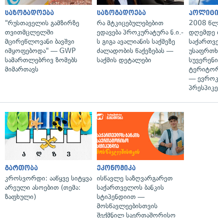
საზოგადოება
საზოგადოება
პოლიტი
"რუსთაველის გამზირზე
რა მტკიცებულებებით
2008 წლ
თვითმცლელში
ედავება პროკურატურა ნ.ი.-
დღემდე 
მცირეწლოვანი ბავშვი
ს გიგა ავალიანის საქმეზე
საქართვ
იმყოფებოდა" — GWP
ძალადობის წაქეზებას —
უსაფრთხ
სამართლებრივ ზომებს
საქმის დეტალები
სუვერენი
მიმართავს
ტერიტორ
— ევროკ
პრესპიკე
გართობა
ეკონომიკა
კროსვორდი: ააწყვე სიტყვა
ისწავლე საზღვარგარეთ
არეული ასოებით (თემა:
საქართველოს ბანკის
ზაფხული)
სტიპენდიით —
მოსწავლეებისთვის
შექმნილ საერთაშორისო