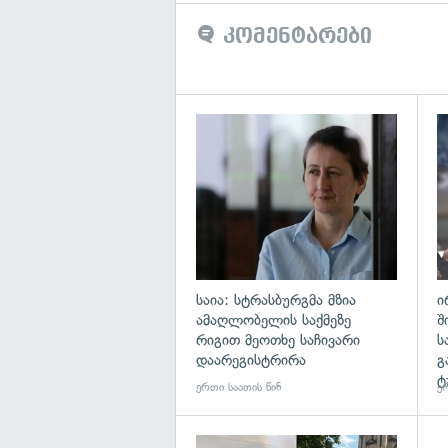
კომენტარები
გა
საია: სტრასბურგმა მზია
ი
ამაღლობელის საქმეზე
შ
რიგით მეოთხე საჩივარი
ს
დაარეგისტრირა
გ
ტ
ერთი საათის წინ
ერ