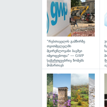
გა
"რუსთაველის გამზირზე
ჯ
თვითმცლელში
წ
მცირეწლოვანი ბავშვი
ს
იმყოფებოდა" — GWP
მ
სამართლებრივ ზომებს
შ
2 საათის წინ
3 
მიმართავს
ა
გა