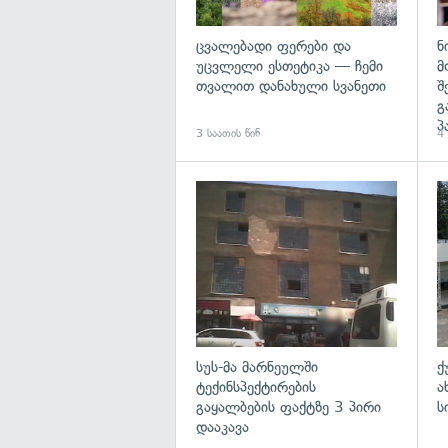
ცვალებადი ფერები და
ნ
უცვლელი ესთეტიკა — ჩემი
მ
თვალით დანახული სვანეთი
შ
გ
პ
3 საათის წინ
4 
გა
სუს-მა მარნეულში
ქ
ტექინსპექტირების
ა
გაყალბების ფაქტზე 3 პირი
ს
დააკავა