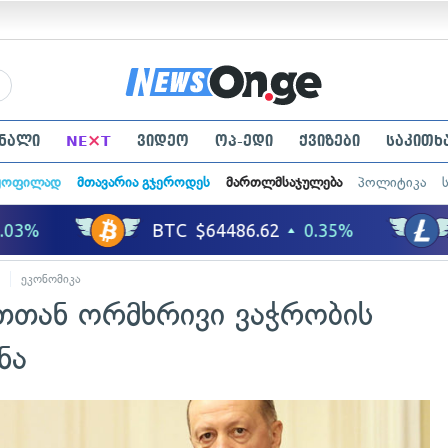
×
ნალი
NE
T
ვიდეო
ოპ-ედი
ქვიზები
საკითხ
ყოფილად
მთავარია გჯეროდეს
მართლმსაჯულება
პოლიტიკა
ეკონომიკა
თთან ორმხრივი ვაჭრობის
ნა