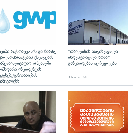
დახედვა
ივიპი რუსთაველის გამზირზე
"თბილისის თავისუფალი
ყალმომარაგების ქსელების
ინდუსტრიული ზონა"
არეაბილიტაციო არეალში
განცხადებას ავრცელებს
ომხდარი ინციდენტის
ესახებ განცხადებას
საათის წინ
3 საათის წინ
ვრცელებს
დახედვა
გადახედვა