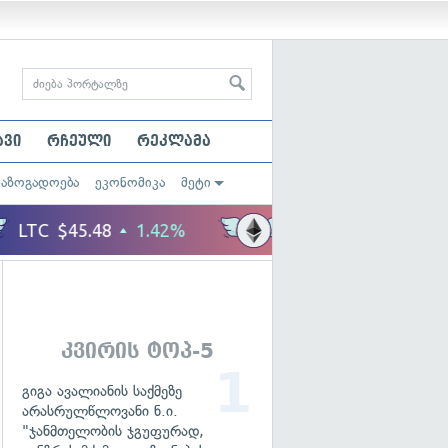
ავი
რჩეული
რეკლამა
საზოგადოება
ეკონომიკა
მეტი
კვირის ტოპ-5
გიგა ავალიანის საქმეზე
არასრულწლოვანი ნ.ი.
"ჯანმთელობის ჯგუფურად,