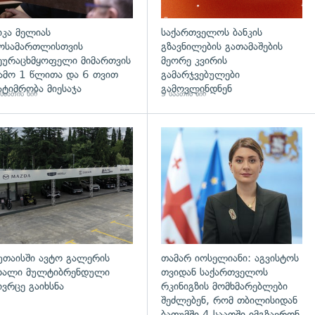
იკა მელიას
საქართველოს ბანკის
ოსამართლისთვის
გზავნილების გათამაშების
ეურაცხმყოფელი მიმართვის
მეორე კვირის
ამო 1 წლითა და 6 თვით
გამარჯვებულები
ატიმრობა მიესაჯა
გამოვლინდნენ
საათის წინ
5 საათის წინ
დახედვა
უთაისში ავტო გალერის
თამარ იოსელიანი: აგვისტოს
ხალი მულტიბრენდული
თვიდან საქართველოს
ივრცე გაიხსნა
რკინიგზის მომხმარებლები
შეძლებენ, რომ თბილისიდან
ბათუმში 4 საათში იმგზავრონ