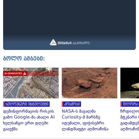
ბოლო ამბები:
ხელოვნური ინტელექტი
კოსმოსი
ფლორა 
დეზინფორმაციის რისკის
NASA-ს მავალმა
ჩრდილო
გამო Google-მა ახალი AI
Curiosity-მ მარსზე
მტკნარი 
ხელსაწყო ერთ დღეში
იდუმალი, ფიჭისებრი
გადამდებ
გააუქმა
ლანდშაფტი აღმოაჩინა
აღმოაჩი