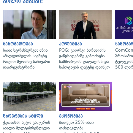
ბოლო ამბები:
საზოგადოება
პოლიტიკა
საზოგა
საია: სტრასბურგმა მზია
POG: გიორგი ბარამიძის
ComCom
ამაღლობელის საქმეზე
განცხადებაზე გამოძიება
პროსამ
რიგით მეოთხე საჩივარი
სამშობლოს ღალატისა და
ტელეკომ
დაარეგისტრირა
საბოტაჟის ფაქტზე დაიწყო
500 ლარ
ცხოვრების სტილი
ეკონომიკა
ქუთაისში ავტო გალერის
მიიღეთ 25%-იანი
ახალი მულტიბრენდული
ფასდაკლება