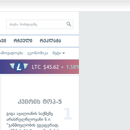
ავი
რჩეული
რეკლამა
საზოგადოება
ეკონომიკა
მეტი
კვირის ტოპ-5
გიგა ავალიანის საქმეზე
არასრულწლოვანი ნ.ი.
"ჯანმთელობის ჯგუფურად,