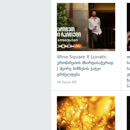
Wine Square X Lunatic
თ
ერთმანეთის მხარდასაჭერად
ბ
| მცირე ბიზნესის ჯაჭვი
ს
გრძელდება
ე
ნ
48 წუთის წინ
2 
ს
გა