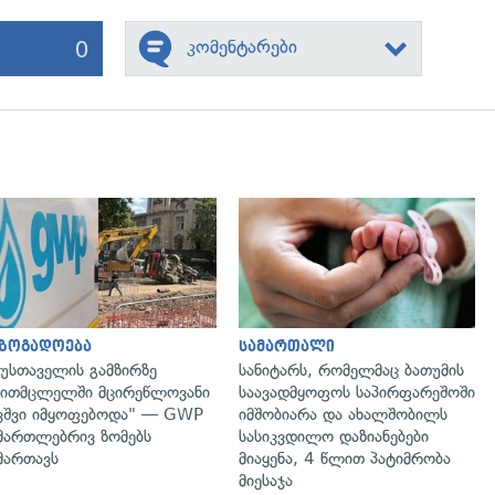
0
კომენტარები
გადახედვა
გადახედვა
აზოგადოება
სამართალი
უსთაველის გამზირზე
სანიტარს, რომელმაც ბათუმის
ითმცლელში მცირეწლოვანი
საავადმყოფოს საპირფარეშოში
ვშვი იმყოფებოდა" — GWP
იმშობიარა და ახალშობილს
მართლებრივ ზომებს
სასიკვდილო დაზიანებები
მართავს
მიაყენა, 4 წლით პატიმრობა
მიესაჯა