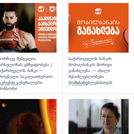
ორნიკე შენგელია
საქართველოს ბანკის
არსელონას ემშვიდობება |
მობილბანკის მორიგი
აქართველოს ბანკი —
განახლება — ახალი
როვნული საკალათბურთო
შესაძლებლობები
აკრების გენერალური
მომხმარებლებისთვის
საათის წინ
2 საათის წინ
პონსორი
დახედვა
გადახედვა