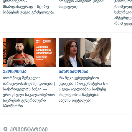
ერთმანეთის
არეული ასოებით (თემა:
გამოწყობ
მხარდასაჭერად | მცირე
ზაფხული)
რომელიც
ბიზნესის ჯაჭვი გრძელდება
სახურავი
აშტერდებ
რომ ყვავ
ეკონომიკა
საზოგადოება
თორნიკე შენგელია
რა მტკიცებულებებით
ბარსელონას ემშვიდობება |
ედავება პროკურატურა ნ.ი.-
საქართველოს ბანკი —
ს გიგა ავალიანის საქმეზე
ეროვნული საკალათბურთო
ძალადობის წაქეზებას —
ნაკრების გენერალური
საქმის დეტალები
სპონსორი
კომენტარები