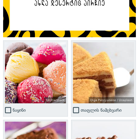
Shutterstock
Olga Petnyunene / Unsplash
ნაყინი
თაფლის ნამცხვარი