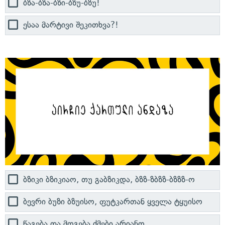
ბზა-ბზა-ბზი-ბზუ-ბზუ!
ესაა მარტივი შეკითხვა?!
ბზიკი ბზიკიაო, თუ გაბზიკდა, ბზზ-ზბზზ-ბზზზ-ო
ბევრი ბუზი ბზუისო, ფუტკართან ყველა ტყუისო
წაგება და მოგება ძმები არიანო