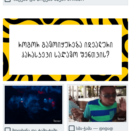
Tenor
Tenor
სმა-ჭამა — დიდად
მოლხენა და ტაში-ტუში