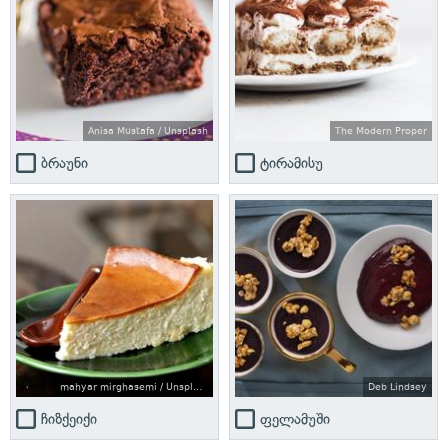
Anisa Mustafa / Unsplash
The Modern Proper
ბრაუნი
ტირამისუ
mahyar mirghasemi / Unsplash
Deb Lindsey
ჩიზქეიქი
ფელამუში