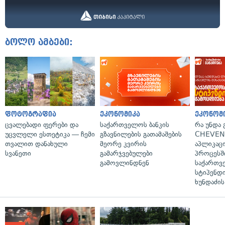
ბოლო ამბები:
ფოტოგრაფია
ეკონომიკა
ეკონომ
ცვალებადი ფერები და
საქართველოს ბანკის
რა უნდა
უცვლელი ესთეტიკა — ჩემი
გზავნილების გათამაშების
CHEVEN
თვალით დანახული
მეორე კვირის
აპლიკაცი
სვანეთი
გამარჯვებულები
პროცესშ
გამოვლინდნენ
საქართვ
სტიპენდი
ხუნდაძის