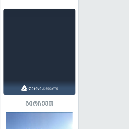
გირჩევთ
გადახედვა