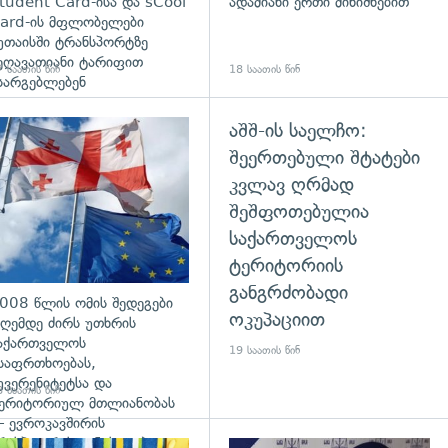
tudent Card-ისა და sCool
ადამიანი ერთი მინიშნებით
ard-ის მფლობელები
უთაისში ტრანსპორტზე
ეღავათიანი ტარიფით
 საათის წინ
18 საათის წინ
სარგებლებენ
აშშ-ის საელჩო:
გადახედვა
შეერთებული შტატები
კვლავ ღრმად
შეშფოთებულია
საქართველოს
ტერიტორიის
განგრძობადი
008 წლის ომის შედეგები
ოკუპაციით
ღემდე ძირს უთხრის
აქართველოს
19 საათის წინ
საფრთხოებას,
უვერენიტეტსა და
 საათის წინ
ერიტორიულ მთლიანობას
 ევროკავშირის
რესპიკერის განცხადება