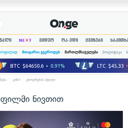
×
ნალი
NE
T
ვიდეო
ოპ-ედი
ქვიზები
საკითხ
ყოფილად
მთავარია გჯეროდეს
მართლმსაჯულება
პოლიტიკა
ნება
კინო
ცხოვრების სტილი
ი ფილმი ნივთით