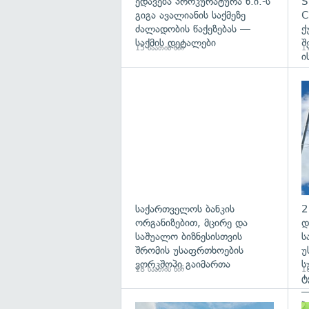
ედავება პროკურატურა ნ.ი.-ს
S
გიგა ავალიანის საქმეზე
C
ძალადობის წაქეზებას —
ქ
საქმის დეტალები
შ
15 საათის წინ
17
ი
საქართველოს ბანკის
2
ორგანიზებით, მცირე და
დ
საშუალო ბიზნესისთვის
ს
შრომის უსაფრთხოების
უ
ვორკშოპი გაიმართა
ს
18 საათის წინ
18
ტ
—
პ