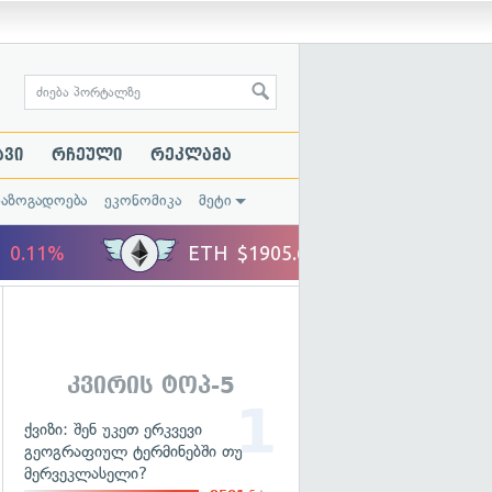
ავი
რჩეული
რეკლამა
საზოგადოება
ეკონომიკა
მეტი
კვირის ტოპ-5
ქვიზი: შენ უკეთ ერკვევი
გეოგრაფიულ ტერმინებში თუ
მერვეკლასელი?