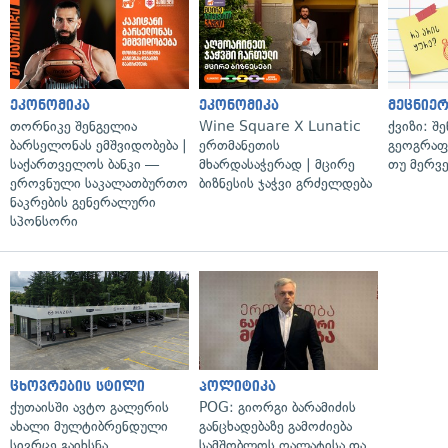
ეკონომიკა
ეკონომიკა
მეცნიერ
თორნიკე შენგელია
Wine Square X Lunatic
ქვიზი: შ
ბარსელონას ემშვიდობება |
ერთმანეთის
გეოგრაფ
საქართველოს ბანკი —
მხარდასაჭერად | მცირე
თუ მერვ
ეროვნული საკალათბურთო
ბიზნესის ჯაჭვი გრძელდება
ნაკრების გენერალური
სპონსორი
ცხოვრების სტილი
პოლიტიკა
ქუთაისში ავტო გალერის
POG: გიორგი ბარამიძის
ახალი მულტიბრენდული
განცხადებაზე გამოძიება
სივრცე გაიხსნა
სამშობლოს ღალატისა და