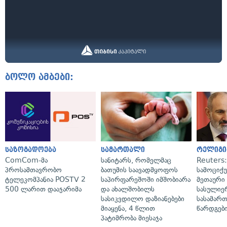
ბოლო ამბები:
საზოგადოება
სამართალი
რელიგი
ComCom-მა
სანიტარს, რომელმაც
Reuters
პროსამთავრობო
ბათუმის საავადმყოფოს
სამოციქ
ტელეკომპანია POSTV 2
საპირფარეშოში იმშობიარა
მეთაური 
500 ლარით დააჯარიმა
და ახალშობილს
სასულიე
სასიკვდილო დაზიანებები
სასამარ
მიაყენა, 4 წლით
წარდგები
პატიმრობა მიესაჯა