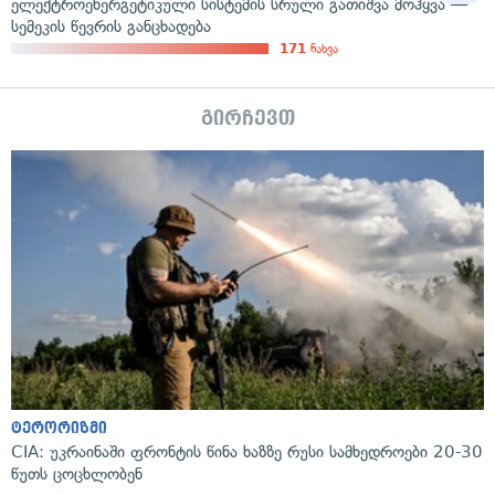
ელექტროენერგეტიკული სისტემის სრული გათიშვა მოჰყვა —
სემეკის წევრის განცხადება
171
ნახვა
გირჩევთ
ტერორიზმი
CIA: უკრაინაში ფრონტის წინა ხაზზე რუსი სამხედროები 20-30
წუთს ცოცხლობენ