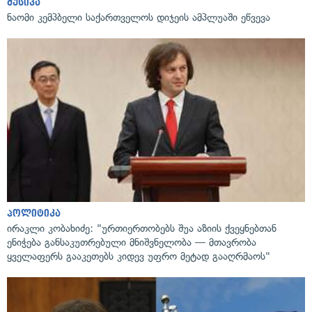
მუსიკა
ნაომი კემპბელი საქართველოს დიჯეის ამპლუაში ეწვევა
პოლიტიკა
ირაკლი კობახიძე: "ურთიერთობებს შუა აზიის ქვეყნებთან
ენიჭება განსაკუთრებული მნიშვნელობა — მთავრობა
ყველაფერს გააკეთებს კიდევ უფრო მეტად გააღრმაოს"