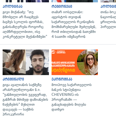
პოლიტიკა
რეგიონები
პოლიტი
გივი მიქანაძე: "თუ
თამარ იოსელიანი:
თინა ბოკ
მშობელი არ ჩააცმევს
აგვისტოს თვიდან
ნაციონა
ბავშვს სკოლის ფორმას,
საქართველოს რკინიგზის
ყრილობა
განისაზღვრება როგორც
მომხმარებლები შეძლებენ,
პირველი
აღმზრდელობითი, ისე
რომ თბილისიდან ბათუმში
კონკრეტული მექანიზმები"
4 საათში იმგზავრონ
კრიმინალი
ეკონომიკა
გიგა ავალიანის საქმეზე
მოიპოვე საქართველოს
არასრულწლოვანი ნ.ი.
ბანკის სტიპენდია
"ჯანმთელობის ჯგუფურად,
CHEVENING-ის
განზრახ მძიმედ დაზიანების
პროგრამაში —
წაქეზების" მუხლით
განაცხადების მიღება
დააკავეს — საქმის
დაიწყო
პროკურორი