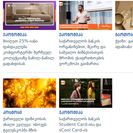
ეკონომიკა
ეკონომიკა
გართობ
მიიღეთ 25%-იანი
საქართველოს ბანკის
ქვიზი: გ
ფასდაკლება
ორგანიზებით, მცირე და
ადამიანი
კომფორტერში შერჩეულ
საშუალო ბიზნესისთვის
კოლექციაზე ნაწილ-ნაწილ
შრომის უსაფრთხოების
გადახდისას
ვორკშოპი გაიმართა
კოსმოსი
ეკონომიკა
ქართველი ფიზიკოსის
საქართველოს ბანკის
ახალი კვლევა: ინოუეს
Student Card-ისა და
ტელესკოპმა მზის
sCool Card-ის