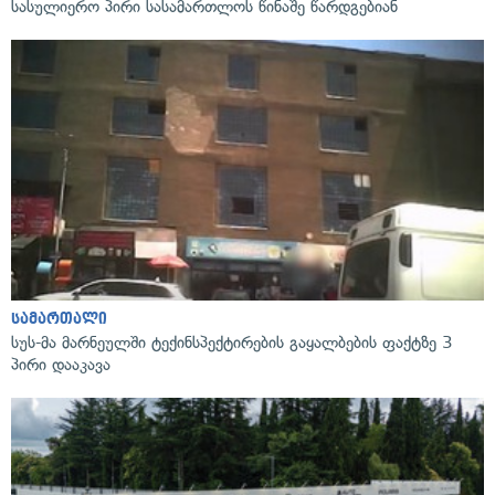
სასულიერო პირი სასამართლოს წინაშე წარდგებიან
სამართალი
სუს-მა მარნეულში ტექინსპექტირების გაყალბების ფაქტზე 3
პირი დააკავა