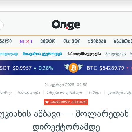
×
ნალი
NE
T
ვიდეო
ოპ-ედი
ქვიზები
საკითხ
ყოფილად
მთავარია გჯეროდეს
მართლმსაჯულება
პოლიტიკა
21 აგვისტო 2025, 09:58
ონომიკა
საზოგადოება
ბანკები და ფინანსები
ბიზნესი
ცხოვრების სტ
პარტნიორის კონტენტი
ბუკიანის ამბავი — მოლარედა
დირექტორამდე