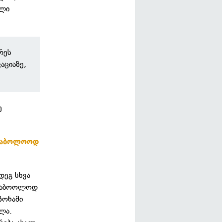
ალი
რეს
აციაზე,
ე
 საბოლოოდ
დეგ სხვა
 საბოოლოდ
ზონაში
ლა.