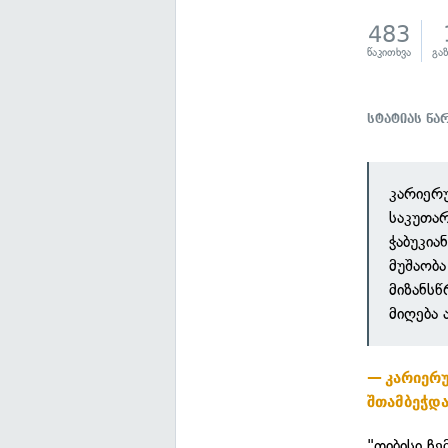
483
წაკითხვა
გა
სტატიას წ
კარიერუ
საკუთა
ჭაბუკია
მუშაობ
მიზანს
მიღება 
კარიერ
შთამბეჭდა
"თიბისი ჩე