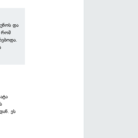
ჩუნოს და
, რომ
არებოდა.
ს
მატა
ს
დან. ეს