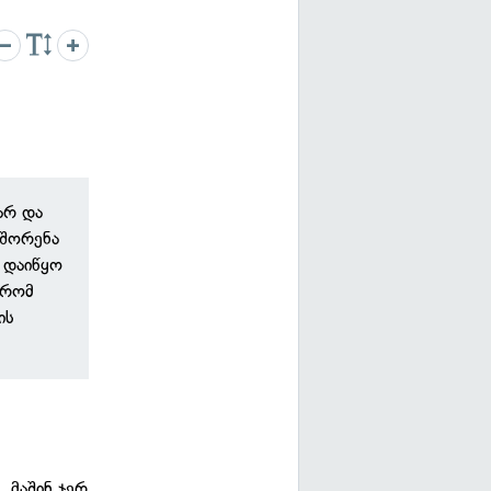
არ და
 შორენა
დ დაიწყო
 რომ
ის
. მაშინ ჯერ