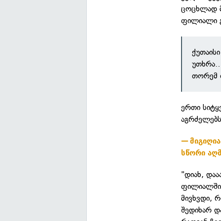
ცოცხლად მ
ფილიალი გ
ქუთაისი
უთხრა…
თორემ 
ერთი სიტყ
აგრძელებს
მიგიღი
სწორი აღ
"დიახ, და
ფილიალში 
მივხვდი, 
შედიხარ დ