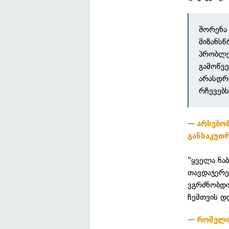
შორენა 
მიზანს
პრობლე
გამოწვე
არასდრო
რჩევებს
არსებობ
განსაკუთ
"ყველა ნა
თავდაჯერე
ვგრძნობდი
ჩემთვის დ
რომელი