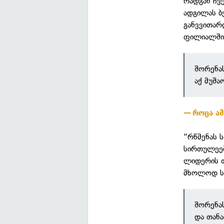
რადგან ჩვ
ადგილას ბე
განვვითარ
ფილიალში
შორენას
აქ მუშა
როცა ამ
“რწმენას 
სირთულეებ
ლიდერის თ
მხოლოდ სი
შორენა
და თან