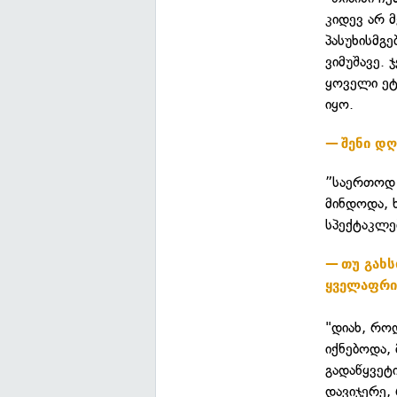
კიდევ არ 
პასუხისმგე
ვიმუშავე.
ყოველი ეტ
იყო.
შენი დღ
”საერთოდ 
მინდოდა, 
სპექტაკლე
თუ გახს
ყველაფრი
"დიახ, რო
იქნებოდა,
გადაწყვეტ
დავიჯერე,