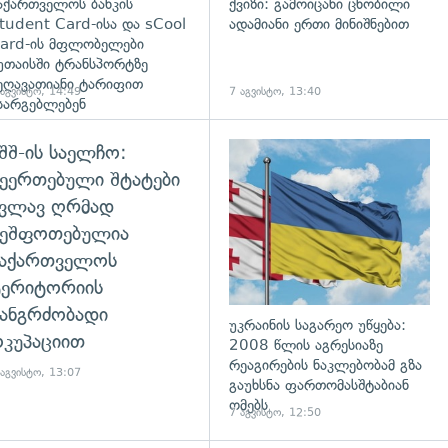
აქართველოს ბანკის
ქვიზი: გამოიცანი ცნობილი
tudent Card-ისა და sCool
ადამიანი ერთი მინიშნებით
ard-ის მფლობელები
უთაისში ტრანსპორტზე
ეღავათიანი ტარიფით
 აგვისტო, 14:49
7 აგვისტო, 13:40
სარგებლებენ
შშ-ის საელჩო:
ეერთებული შტატები
კვლავ ღრმად
შეშფოთებულია
საქართველოს
ტერიტორიის
ანგრძობადი
უკრაინის საგარეო უწყება:
კუპაციით
2008 წლის აგრესიაზე
რეაგირების ნაკლებობამ გზა
 აგვისტო, 13:07
გაუხსნა ფართომასშტაბიან
ომებს
7 აგვისტო, 12:50