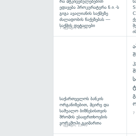
რა მტკიცებულებებით
ს
ედავება პროკურატურა ნ.ი.-ს
S
გიგა ავალიანის საქმეზე
C
ძალადობის წაქეზებას —
ქ
საქმის დეტალები
შ
7 აგვისტო, 16:50
7
ი
ა
შ
გ
საქართველოს ბანკის
ო
ორგანიზებით, მცირე და
საშუალო ბიზნესისთვის
7
შრომის უსაფრთხოების
ვორკშოპი გაიმართა
7 აგვისტო, 13:40