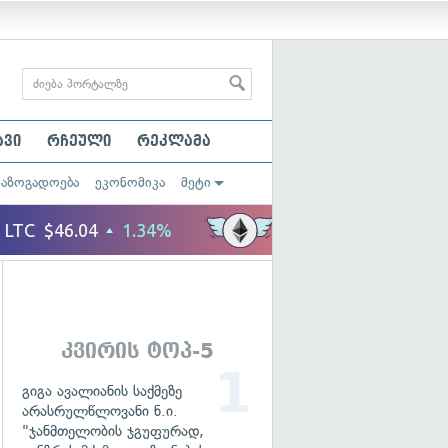
ავი
რჩეული
რეკლამა
საზოგადოება
ეკონომიკა
მეტი
კვირის ტოპ-5
გიგა ავალიანის საქმეზე
არასრულწლოვანი ნ.ი.
"ჯანმთელობის ჯგუფურად,