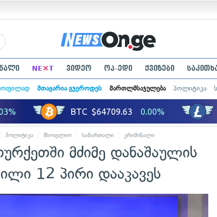
×
ნალი
NE
T
ვიდეო
ოპ-ედი
ქვიზები
საკითხ
ყოფილად
მთავარია გჯეროდეს
მართლმსაჯულება
პოლიტიკა
პოლიტიკა
მსოფლიო
სამართალი
კრიმინალი
ურქეთში მძიმე დანაშაულის
ნილი 12 პირი დააკავეს