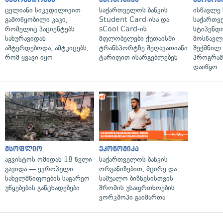
ცელიანი სიკვდილივით
საქართველოს ბანკის
ისწავლე
გამოწყობილი კაცი,
Student Card-ისა და
საქართვ
რომელიც პაციენტებს
sCool Card-ის
სტიპენდ
სახურავიდან
მფლობელები ქუთაისში
მოსწავლ
აშტერდებოდა, ამტკიცებს,
ტრანსპორტზე შეღავათიანი
შექმნილ
რომ ყვავი იყო
ტარიფით ისარგებლებენ
პროგრამ
დაიწყო
მსოფლიო
ეკონომიკა
აგვისტოს ომიდან 18 წელი
საქართველოს ბანკის
გავიდა — ევროპული
ორგანიზებით, მცირე და
სახელმწიფოების საგარეო
საშუალო ბიზნესისთვის
უწყებების განცხადებები
შრომის უსაფრთხოების
ვორკშოპი გაიმართა