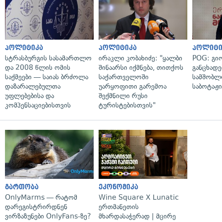
პოლიტიკა
პოლიტიკა
პოლიტი
სტრასბურგის სასამართლო
ირაკლი კობახიძე: "ყალბი
POG: გიო
და 2008 წლის ომის
შინაარსი იქმნება, თითქოს
განცხადე
საქმეები — საიას ბრძოლა
საქართველოში
სამშობლ
დაზარალებულთა
უარყოფითი გარემოა
საბოტაჟი
უფლებებისა და
შექმნილი რუსი
კომპენსაციებისთვის
ტურისტებისთვის"
გართობა
ეკონომიკა
OnlyMarms — რატომ
Wine Square X Lunatic
დარეგისტრირდნენ
ერთმანეთის
ვირზაზუნები OnlyFans-ზე?
მხარდასაჭერად | მცირე