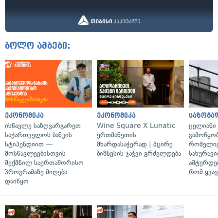
ბოლო ამბები:
ეკონომიკა
ეკონომიკა
საზოგა
ისწავლე საზღვარგარეთ
Wine Square X Lunatic
ცელიანი
საქართველოს ბანკის
ერთმანეთის
გამოწყობ
სტიპენდიით —
მხარდასაჭერად | მცირე
რომელიც
მოსწავლეებისთვის
ბიზნესის ჯაჭვი გრძელდება
სახურავი
შექმნილ საერთაშორისო
აშტერდებ
პროგრამაზე მიღება
რომ ყვავ
დაიწყო