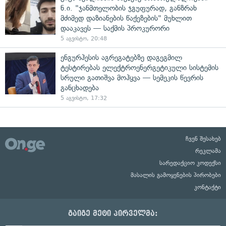
ნ.ი. "ჯანმთელობის ჯგუფურად, განზრახ
მძიმედ დაზიანების წაქეზების" მუხლით
დააკავეს — საქმის პროკურორი
5 აგვისტო, 20:48
ენგურჰესის აგრეგატებზე დაგეგმილ
ტესტირებას ელექტროენერგეტიკული სისტემის
სრული გათიშვა მოჰყვა — სემეკის წევრის
განცხადება
5 აგვისტო, 17:32
ჩვენ შესახებ
რეკლამა
სარედაქციო კოდექსი
მასალის გამოყენების პირობები
კონტაქტი
გაიგე მეტი პირველმა: