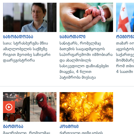
საზოგადოება
სამართალი
რეგიონ
საია: სტრასბურგმა მზია
სანიტარს, რომელმაც
თამარ ი
ამაღლობელის საქმეზე
ბათუმის საავადმყოფოს
აგვისტო
რიგით მეოთხე საჩივარი
საპირფარეშოში იმშობიარა
საქართვ
დაარეგისტრირა
და ახალშობილს
მომხმარ
სასიკვდილო დაზიანებები
რომ თბი
მიაყენა, 4 წლით
4 საათში
პატიმრობა მიესაჯა
გართობა
კოსმოსი
მაყურებელი, რომელმაც
ქართველი ფიზიკოსის