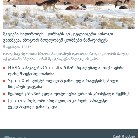
მგლები ნადირობენ, ყორნებს კი ყველაფერი ახსოვთ —
გაირკვა, როგორ პოულობენ ყორნები ნანადირევს
5 აგვისტო, 11:47
როდესაც მგლების ხროვა მსხვერპლს დაედევნება და დაიჭერს მალევე
იქ ყორანი ჩნდება. სანამ მტაცებლები ნადავლის ჭამას…
NASA-ს მავალმა Curiosity-მ მარსზე იდუმალი, ფიჭისებრი
ლანდშაფტი აღმოაჩინა
SpaceX-ის კონტროლიდან გამოსული რაკეტის ნაწილი
მთვარეს დაეჯახა
მეცნიერებმა პირველი ფოტონური დროის კრისტალი შექმნეს
Reuters: რუსეთში ჩრდილოეთ კორეის სარაკეტო
ქვედანაყოფი განთავსდა
ჩვენ შესახებ