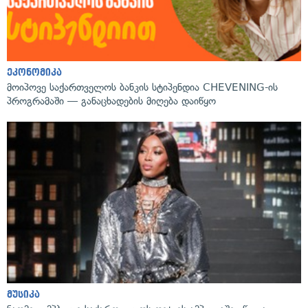
ეკონომიკა
მოიპოვე საქართველოს ბანკის სტიპენდია CHEVENING-ის
პროგრამაში — განაცხადების მიღება დაიწყო
მუსიკა