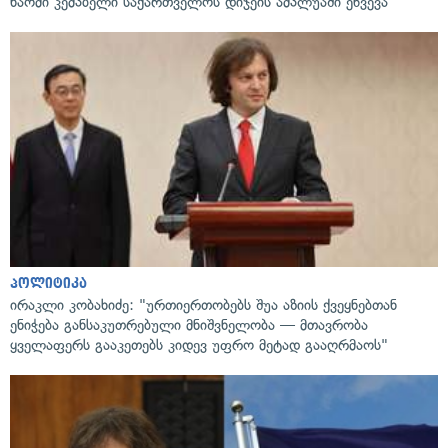
ნაომი კემპბელი საქართველოს დიჯეის ამპლუაში ეწვევა
პოლიტიკა
ირაკლი კობახიძე: "ურთიერთობებს შუა აზიის ქვეყნებთან
ენიჭება განსაკუთრებული მნიშვნელობა — მთავრობა
ყველაფერს გააკეთებს კიდევ უფრო მეტად გააღრმაოს"