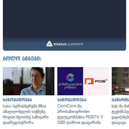
ბოლო ამბები:
საზოგადოება
საზოგადოება
სამართ
საია: სტრასბურგმა მზია
ComCom-მა
სუს-მა მ
ამაღლობელის საქმეზე
პროსამთავრობო
ტექინსპე
რიგით მეოთხე საჩივარი
ტელეკომპანია POSTV 2
გაყალბებ
დაარეგისტრირა
500 ლარით დააჯარიმა
დააკავა