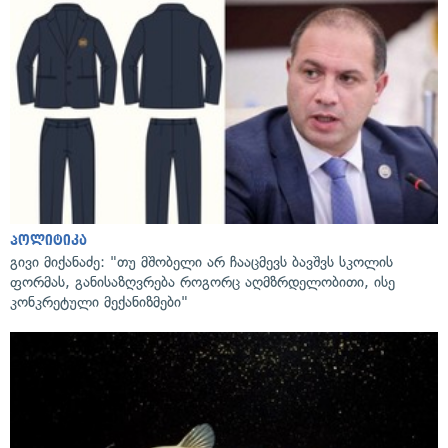
პოლიტიკა
გივი მიქანაძე: "თუ მშობელი არ ჩააცმევს ბავშვს სკოლის
ფორმას, განისაზღვრება როგორც აღმზრდელობითი, ისე
კონკრეტული მექანიზმები"