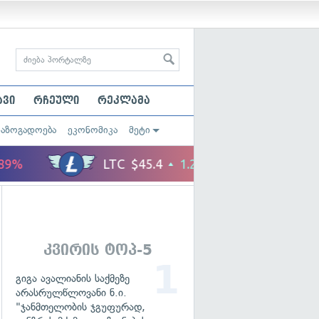
ავი
რჩეული
რეკლამა
საზოგადოება
ეკონომიკა
მეტი
კვირის ტოპ-5
გიგა ავალიანის საქმეზე
არასრულწლოვანი ნ.ი.
"ჯანმთელობის ჯგუფურად,