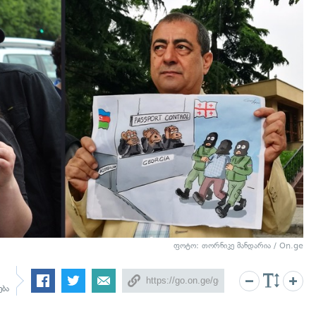
ფოტო: თორნიკე მანდარია / On.ge
ება