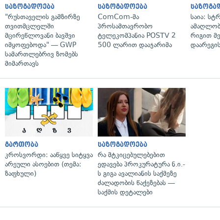
საზოგადოება
საზოგადოება
საზოგა
"რუსთაველის გამზირზე
ComCom-მა
საია: სტ
თვითმცლელში
პროსამთავრობო
ამაღლობ
მცირეწლოვანი ბავშვი
ტელეკომპანია POSTV 2
რიგით მ
იმყოფებოდა" — GWP
500 ლარით დააჯარიმა
დაარეგი
სამართლებრივ ზომებს
მიმართავს
გართობა
საზოგადოება
კროსვორდი: ააწყვე სიტყვა
რა მტკიცებულებებით
არეული ასოებით (თემა:
ედავება პროკურატურა ნ.ი.-
ზაფხული)
ს გიგა ავალიანის საქმეზე
ძალადობის წაქეზებას —
საქმის დეტალები