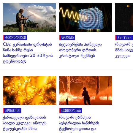
ტერორიზმი
ფიზიკა
Sci-Tech
CIA: უკრაინაში ფრონტის
მეცნიერებმა პირველი
როგორ უ
წინა ხაზზე რუსი
ფოტონური დროის
მზის სი
სამხედროები 20-30 წუთს
კრისტალი შექმნეს
კვლევა
ცოცხლობენ
კოსმოსი
მეცნიერება
ქართველი ფიზიკოსის
როგორ ებრძვის
ახალი კვლევა: ინოუეს
ავსტრალია ხანძრებს
ტელესკოპმა მზის
ტექნოლოგიითა და