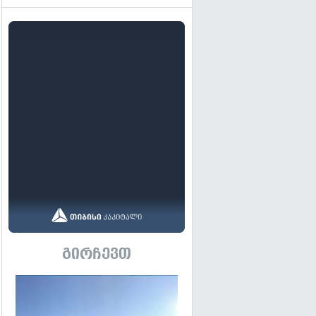
გირჩევთ
გადახედვა