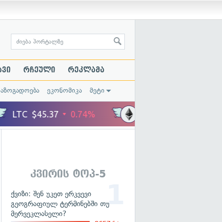
ავი
რჩეული
რეკლამა
საზოგადოება
ეკონომიკა
მეტი
კვირის ტოპ-5
ქვიზი: შენ უკეთ ერკვევი
გეოგრაფიულ ტერმინებში თუ
მერვეკლასელი?