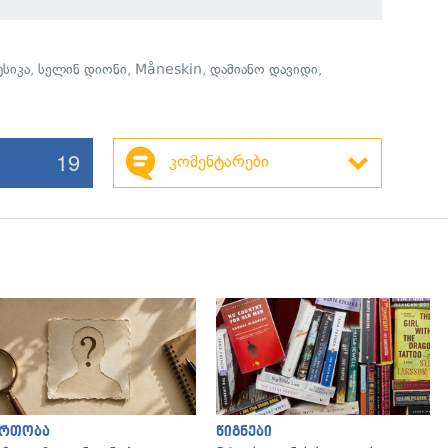
უსიკა
,
სელინ დიონი
,
Måneskin
,
დამიანო დავიდი
,
19
კომენტარები
ართობა
წიგნები