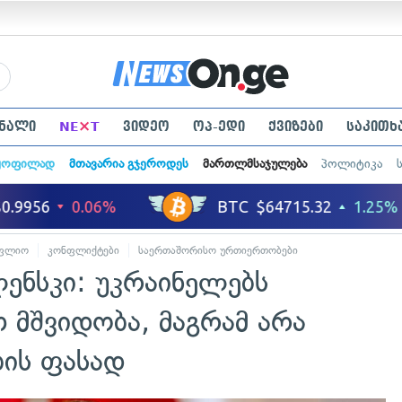
×
ნალი
NE
T
ვიდეო
ოპ-ედი
ქვიზები
საკითხ
ყოფილად
მთავარია გჯეროდეს
მართლმსაჯულება
პოლიტიკა
ფლიო
კონფლიქტები
საერთაშორისო ურთიერთობები
ნსკი: უკრაინელებს
 მშვიდობა, მაგრამ არა
ბის ფასად