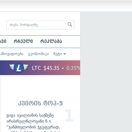
ავი
რჩეული
რეკლამა
საზოგადოება
ეკონომიკა
მეტი
კვირის ტოპ-5
გიგა ავალიანის საქმეზე
არასრულწლოვანი ნ.ი.
"ჯანმთელობის ჯგუფურად,