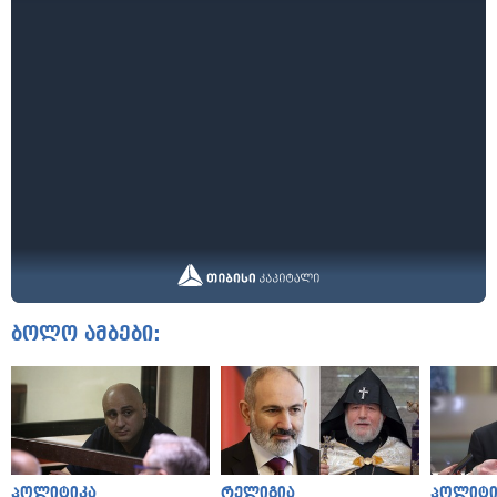
ბოლო ამბები:
პოლიტიკა
რელიგია
პოლიტი