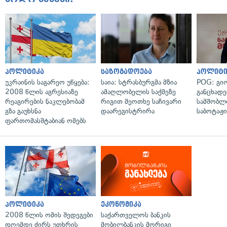
პოლიტიკა
საზოგადოება
პოლიტი
უკრაინის საგარეო უწყება:
საია: სტრასბურგმა მზია
POG: გიო
2008 წლის აგრესიაზე
ამაღლობელის საქმეზე
განცხადე
რეაგირების ნაკლებობამ
რიგით მეოთხე საჩივარი
სამშობლ
გზა გაუხსნა
დაარეგისტრირა
საბოტაჟი
ფართომასშტაბიან ომებს
პოლიტიკა
ეკონომიკა
2008 წლის ომის შედეგები
საქართველოს ბანკის
დღემდე ძირს უთხრის
მობილბანკის მორიგი