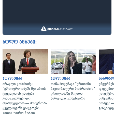
ბოლო ამბები:
პოლიტიკა
პოლიტიკა
საზოგა
ირაკლი კობახიძე:
თინა ბოკუჩავა "ერთიანი
ენგურჰეს
"ურთიერთობებს შუა აზიის
ნაციონალური მოძრაობის"
დაგეგმი
ქვეყნებთან ენიჭება
ყრილობაზე მივიდა —
ელექტრ
განსაკუთრებული
პირველი კომენტარი
სისტემის
მნიშვნელობა — მთავრობა
მოჰყვა —
ყველაფერს გააკეთებს
განცხადე
კიდევ უფრო მეტად