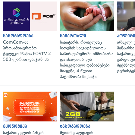
საზოგადოება
სამართალი
პოლიტი
ComCom-მა
სანიტარს, რომელმაც
ირაკლი კ
პროსამთავრობო
ბათუმის საავადმყოფოს
შინაარსი
ტელეკომპანია POSTV 2
საპირფარეშოში იმშობიარა
საქართვ
500 ლარით დააჯარიმა
და ახალშობილს
უარყოფი
სასიკვდილო დაზიანებები
შექმნილ
მიაყენა, 4 წლით
ტურისტე
პატიმრობა მიესაჯა
ეკონომიკა
საზოგადოება
საქართველოს ბანკის
შეიძინე ალდაგის