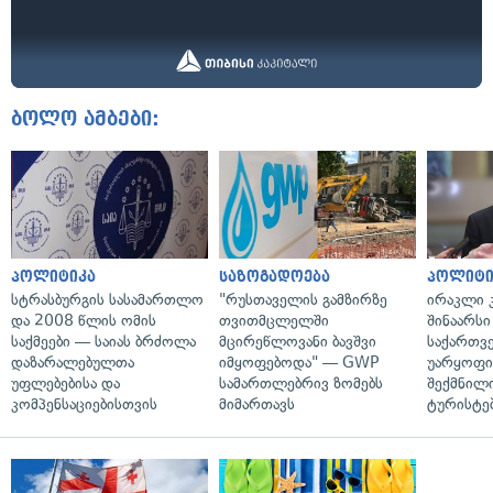
ბოლო ამბები:
პოლიტიკა
საზოგადოება
პოლიტი
სტრასბურგის სასამართლო
"რუსთაველის გამზირზე
ირაკლი კ
და 2008 წლის ომის
თვითმცლელში
შინაარსი
საქმეები — საიას ბრძოლა
მცირეწლოვანი ბავშვი
საქართვ
დაზარალებულთა
იმყოფებოდა" — GWP
უარყოფი
უფლებებისა და
სამართლებრივ ზომებს
შექმნილ
კომპენსაციებისთვის
მიმართავს
ტურისტე