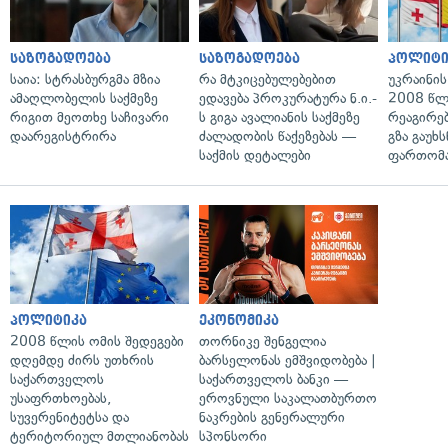
საზოგადოება
საზოგადოება
პოლიტი
საია: სტრასბურგმა მზია
რა მტკიცებულებებით
უკრაინის
ამაღლობელის საქმეზე
ედავება პროკურატურა ნ.ი.-
2008 წლ
რიგით მეოთხე საჩივარი
ს გიგა ავალიანის საქმეზე
რეაგირებ
დაარეგისტრირა
ძალადობის წაქეზებას —
გზა გაუხს
საქმის დეტალები
ფართომა
პოლიტიკა
ეკონომიკა
2008 წლის ომის შედეგები
თორნიკე შენგელია
დღემდე ძირს უთხრის
ბარსელონას ემშვიდობება |
საქართველოს
საქართველოს ბანკი —
უსაფრთხოებას,
ეროვნული საკალათბურთო
სუვერენიტეტსა და
ნაკრების გენერალური
ტერიტორიულ მთლიანობას
სპონსორი