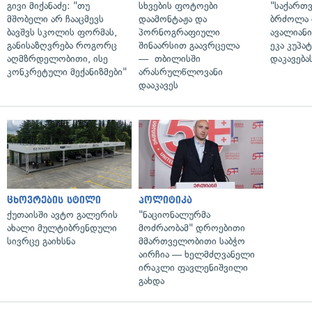
გივი მიქანაძე: "თუ
სხვების ფოტოები
"საქართ
მშობელი არ ჩააცმევს
დაამონტაჟა და
ბრძოლა 
ბავშვს სკოლის ფორმას,
პორნოგრაფიული
ავალიან
განისაზღვრება როგორც
შინაარსით გაავრცელა
ეკა კუპატ
აღმზრდელობითი, ისე
— თბილისში
დაკავება
კონკრეტული მექანიზმები"
არასრულწლოვანი
დააკავეს
ცხოვრების სტილი
პოლიტიკა
ქუთაისში ავტო გალერის
"ნაციონალურმა
ახალი მულტიბრენდული
მოძრაობამ" დროებითი
სივრცე გაიხსნა
მმართველობითი საბჭო
აირჩია — ხელმძღვანელი
ირაკლი ფავლენიშვილი
გახდა