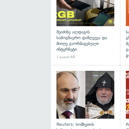
შეიძინე ალდაგის
ს
სამოგზაურო დაზღვევა და
გ
მიიღე გაორმაგებული
მ
ინტერნეტი
გ
გ
7 საათის წინ
8 
გა
Reuters: სომხეთის
რ