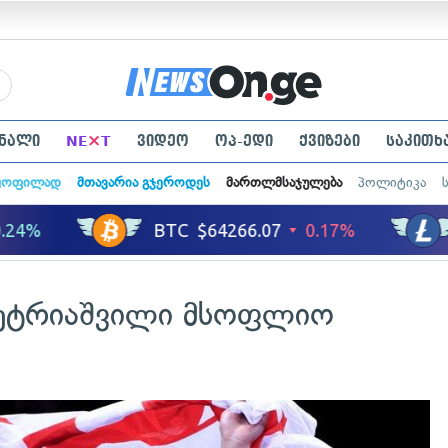
×
ნალი
NE
T
ვიდეო
ოპ-ედი
ქვიზები
საკითხ
ყოფილად
მთავარია გჯეროდეს
მართლმსაჯულება
პოლიტიკა
პეტრიაშვილი მსოფლიო