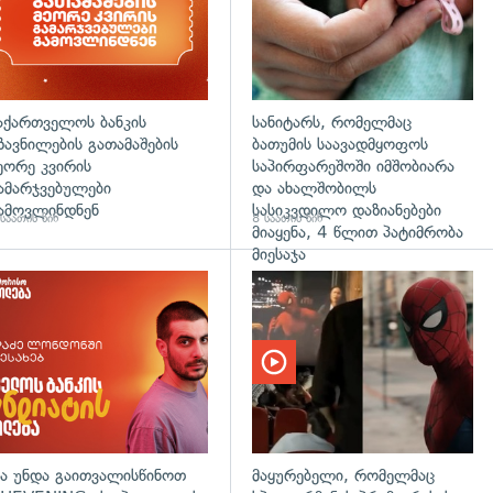
აქართველოს ბანკის
სანიტარს, რომელმაც
ზავნილების გათამაშების
ბათუმის საავადმყოფოს
ეორე კვირის
საპირფარეშოში იმშობიარა
ამარჯვებულები
და ახალშობილს
ამოვლინდნენ
სასიკვდილო დაზიანებები
საათის წინ
8 საათის წინ
მიაყენა, 4 წლით პატიმრობა
მიესაჯა
დახედვა
ა უნდა გაითვალისწინოთ
მაყურებელი, რომელმაც