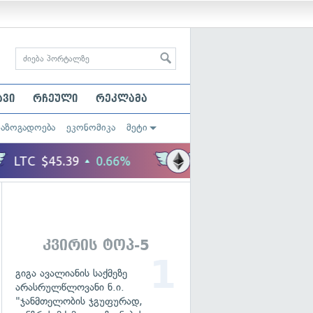
ავი
რჩეული
რეკლამა
საზოგადოება
ეკონომიკა
მეტი
კვირის ტოპ-5
გიგა ავალიანის საქმეზე
არასრულწლოვანი ნ.ი.
"ჯანმთელობის ჯგუფურად,