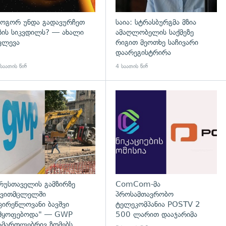
ოგორ უნდა გადავურჩეთ
საია: სტრასბურგმა მზია
ზის სიკვდილს? — ახალი
ამაღლობელის საქმეზე
ვლევა
რიგით მეოთხე საჩივარი
დაარეგისტრირა
საათის წინ
4 საათის წინ
გადახედვა
რუსთაველის გამზირზე
ComCom-მა
ვითმცლელში
პროსამთავრობო
ცირეწლოვანი ბავშვი
ტელეკომპანია POSTV 2
მყოფებოდა" — GWP
500 ლარით დააჯარიმა
ამართლებრივ ზომებს