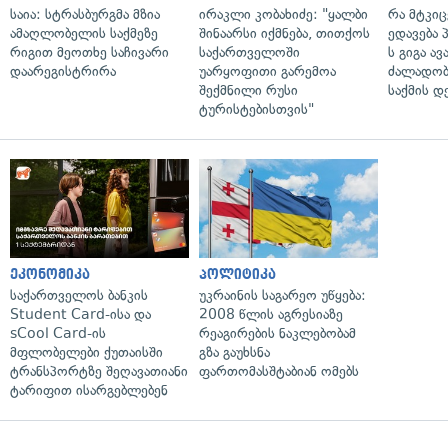
საია: სტრასბურგმა მზია
ირაკლი კობახიძე: "ყალბი
რა მტკი
ამაღლობელის საქმეზე
შინაარსი იქმნება, თითქოს
ედავება 
რიგით მეოთხე საჩივარი
საქართველოში
ს გიგა ა
დაარეგისტრირა
უარყოფითი გარემოა
ძალადობი
შექმნილი რუსი
საქმის დ
ტურისტებისთვის"
ეკონომიკა
პოლიტიკა
საქართველოს ბანკის
უკრაინის საგარეო უწყება:
Student Card-ისა და
2008 წლის აგრესიაზე
sCool Card-ის
რეაგირების ნაკლებობამ
მფლობელები ქუთაისში
გზა გაუხსნა
ტრანსპორტზე შეღავათიანი
ფართომასშტაბიან ომებს
ტარიფით ისარგებლებენ