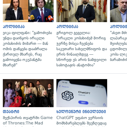
პოლიტიკა
პოლიტიკა
პოლიტი
ვიკა ფილფანი: "გამოძიება
გრიგოლ გეგელია:
"ასეთ მძ
უნდა დაიწყოს ირაკლი
"ირაკლი კობახიძემ მორიგ
ლაპარაკი
კობახიძის მიმართ — მან
ჯერზე მისცა ჩვენება
შეიძლებ
ომის დაწყება დააბრალა
საკუთარი სახელმწიფოს და
ცდომილე
ქართულ მხარეს, რაც
ერის წინააღმდეგ —
კობა ლი
გამოიყენა ოკუპანტმა
სწორედ ეს არის ნამდვილი
ბარამიძი
მხარემ"
საბოტაჟის ანატომია"
თეატრი
ხელოვნური ინტელექტი
შექსპირის თეატრში Game
ChatGPT უფასო ვერსიის
of Thrones:The Mad
მომხმარებლებს შეუზღუდავ