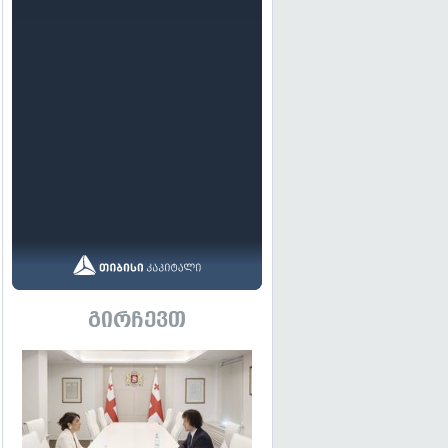
გირჩევთ
გადახედვა