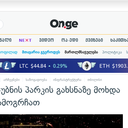
×
ნალი
NE
T
ვიდეო
ოპ-ედი
ქვიზები
საკითხ
ყოფილად
მთავარია გჯეროდეს
მართლმსაჯულება
პოლიტიკა
არჩევნები
საზოგადოება
ინფრასტრუქტურა
თბილისი
უბნის პარკის გახსნაზე მოხდა
გამოგრჩათ