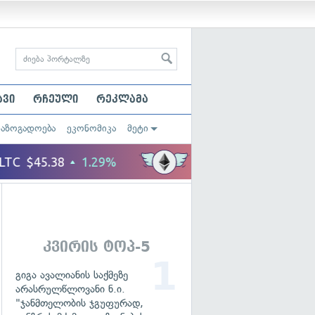
ავი
რჩეული
რეკლამა
საზოგადოება
ეკონომიკა
მეტი
კვირის ტოპ-5
გიგა ავალიანის საქმეზე
არასრულწლოვანი ნ.ი.
"ჯანმთელობის ჯგუფურად,