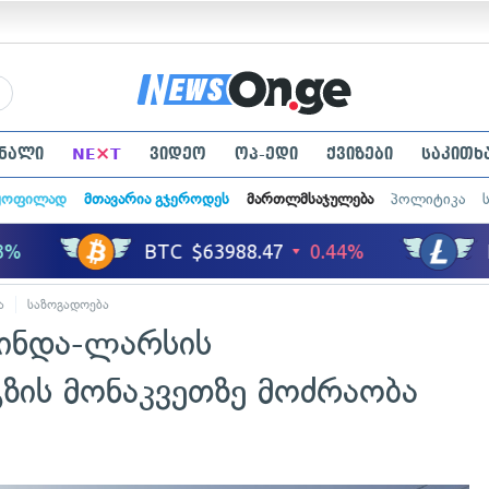
×
ნალი
NE
T
ვიდეო
ოპ-ედი
ქვიზები
საკითხ
ყოფილად
მთავარია გჯეროდეს
მართლმსაჯულება
პოლიტიკა
ა
საზოგადოება
მინდა-ლარსის
ზის მონაკვეთზე მოძრაობა