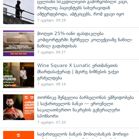
ცელიანი სიკვდილივით გამოწყობილი კაცი,
რომელიც პაციენტებს სახურავიდან
აშტერდებოდა, ამტკიცებს, რომ ყვავი იყო
7 აგვისტო, 09:29
მიიღეთ 25%-იანი ფასდაკლება
კომფორტერში შერჩეულ კოლექციაზე ნაწილ-
ნაწილ გადახდისას
7 აგვისტო, 09:27
Wine Square X Lunatic ერთმანეთის
მხარდასაჭერად | მცირე ბიზნესის ჯაჭვი
გრძელდება
7 აგვისტო, 08:16
თორნიკე შენგელია ბარსელონას ემშვიდობება
| საქართველოს ბანკი — ეროვნული
საკალათბურთო ნაკრების გენერალური
სპონსორი
7 აგვისტო, 07:20
საქართველოს ბანკის მობილბანკის მორიგი