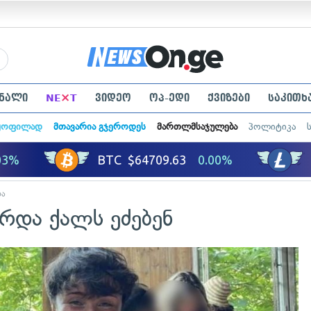
×
ნალი
NE
T
ვიდეო
ოპ-ედი
ქვიზები
საკითხ
ყოფილად
მთავარია გჯეროდეს
მართლმსაჯულება
პოლიტიკა
ბა
რდა ქალს ეძებენ