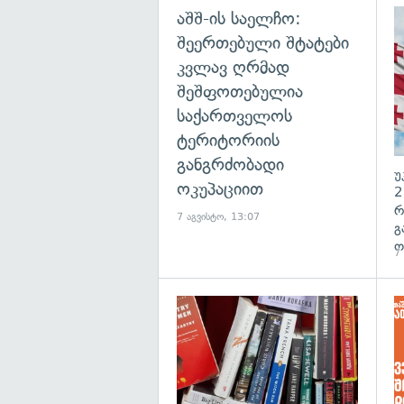
აშშ-ის საელჩო:
შეერთებული შტატები
კვლავ ღრმად
შეშფოთებულია
საქართველოს
ტერიტორიის
განგრძობადი
უ
ოკუპაციით
2
რ
7 აგვისტო, 13:07
გ
ო
7
გა