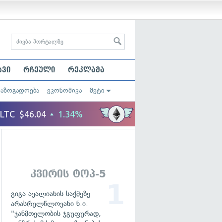
ავი
რჩეული
რეკლამა
საზოგადოება
ეკონომიკა
მეტი
კვირის ტოპ-5
გიგა ავალიანის საქმეზე
არასრულწლოვანი ნ.ი.
"ჯანმთელობის ჯგუფურად,