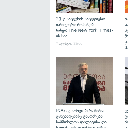
21-ე საუკუნის საუკეთესო
ი
თრილერი რომანები —
ს
ნახეთ The New York Times-
ს
ის სია
მ
ს
7 აგვისტო, 11:00
7
მ
გა
POG: გიორგი ბარამიძის
ც
განცხადებაზე გამოძიება
გ
სამშობლოს ღალატისა და
რ
საბოტაჟის ფაქტზე დაიწყო
ს