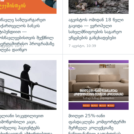
სწავლე საზღვარგარეთ
აგვისტოს ომიდან 18 წელი
აქართველოს ბანკის
გავიდა — ევროპული
ტიპენდიით —
სახელმწიფოების საგარეო
ოსწავლეებისთვის შექმნილ
უწყებების განცხადებები
აერთაშორისო პროგრამაზე
 აგვისტო, 10:57
7 აგვისტო, 10:39
იღება დაიწყო
დახედვა
გადახედვა
ელიანი სიკვდილივით
მიიღეთ 25%-იანი
ამოწყობილი კაცი,
ფასდაკლება კომფორტერში
ომელიც პაციენტებს
შერჩეულ კოლექციაზე
ახურავიდან აშტერდებოდა,
ნაწილ-ნაწილ გადახდისას