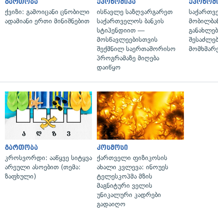
გართობა
ეკონომიკა
ეკონომ
ქვიზი: გამოიცანი ცნობილი
ისწავლე საზღვარგარეთ
საქართვ
ადამიანი ერთი მინიშნებით
საქართველოს ბანკის
მობილბა
სტიპენდიით —
განახლე
მოსწავლეებისთვის
შესაძლე
შექმნილ საერთაშორისო
მომხმარ
პროგრამაზე მიღება
დაიწყო
გართობა
კოსმოსი
კროსვორდი: ააწყვე სიტყვა
ქართველი ფიზიკოსის
არეული ასოებით (თემა:
ახალი კვლევა: ინოუეს
ზაფხული)
ტელესკოპმა მზის
მაგნიტური ველის
უნიკალური კადრები
გადაიღო