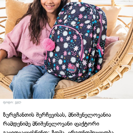
ფოტო: ველ
ზურგჩანთის შერჩევისას, მნიშვნელოვანია
რამდენიმე მნიშვნელოვანი ფაქტორი
გავითვალისწინო: ზომა, ერგონომიულობა,