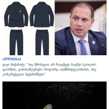
პოლიტიკა
გივი მიქანაძე: "თუ მშობელი არ ჩააცმევს ბავშვს სკოლის
ფორმას, განისაზღვრება როგორც აღმზრდელობითი, ისე
კონკრეტული მექანიზმები"