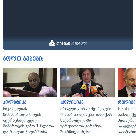
ბოლო ამბები:
პოლიტიკა
პოლიტიკა
რელიგი
ნიკა მელიას
ირაკლი კობახიძე: "ყალბი
Reuters
მოსამართლისთვის
შინაარსი იქმნება, თითქოს
სამოციქ
შეურაცხმყოფელი
საქართველოში
მეთაური 
მიმართვის გამო 1 წლითა
უარყოფითი გარემოა
სასულიე
და 6 თვით პატიმრობა
შექმნილი რუსი
სასამარ