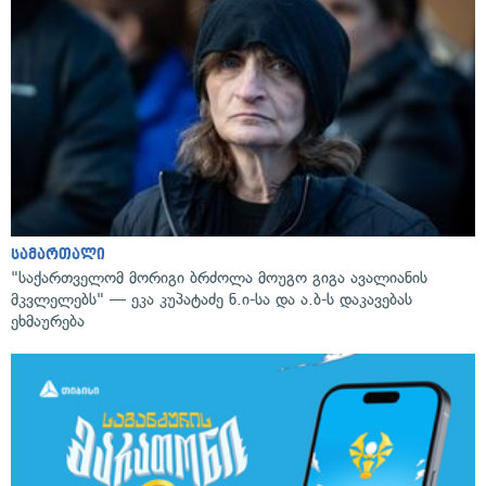
სამართალი
"საქართველომ მორიგი ბრძოლა მოუგო გიგა ავალიანის
მკვლელებს" — ეკა კუპატაძე ნ.ი-სა და ა.ბ-ს დაკავებას
ეხმაურება