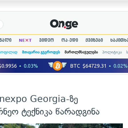
×
ნალი
NE
T
ვიდეო
ოპ-ედი
ქვიზები
საკითხ
ყოფილად
მთავარია გჯეროდეს
მართლმსაჯულება
პოლიტიკა
inexpo Georgia-ზე
ნეო ტექნიკა წარადგინა