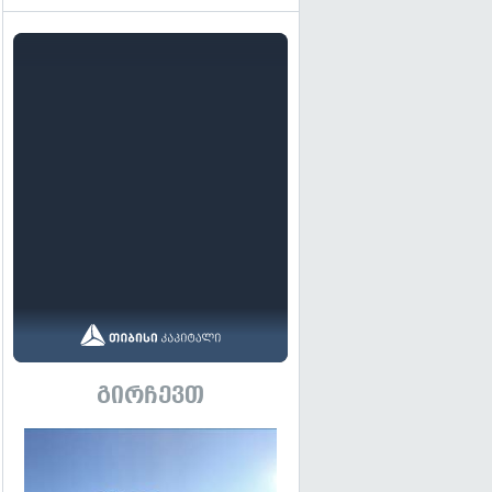
გირჩევთ
გადახედვა