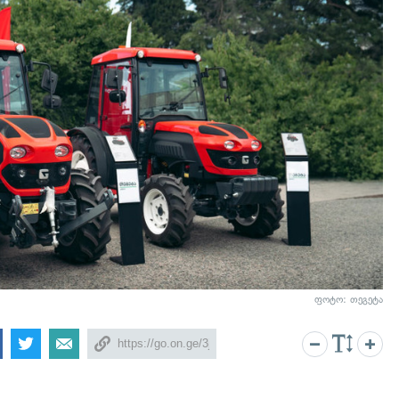
ფოტო: თეგეტა