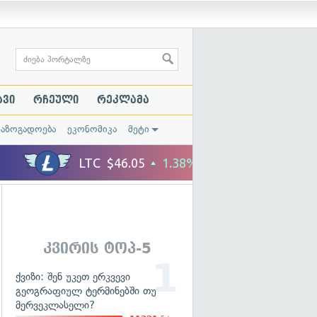
ავი
რჩეული
რეკლამა
საზოგადოება
ეკონომიკა
მეტი
კვირის ტოპ-5
ქვიზი: შენ უკეთ ერკვევი
გეოგრაფიულ ტერმინებში თუ
მერვეკლასელი?