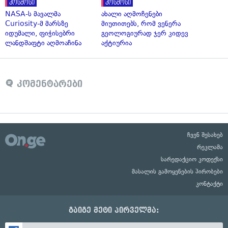
კოსმოსი
კოსმოსი
NASA-ს მავალმა
ახალი აღმოჩენები
Curiosity-მ მარსზე
მიუთითებს, რომ ვენერა
იდუმალი, ფიჭისებრი
გეოლოგიურად ჯერ კიდევ
ლანდშაფტი აღმოაჩინა
აქტიურია
კომენტარები
ჩვენ შესახებ
რეკლამა
სარედაქციო კოდექსი
მასალის გამოყენების პირობები
კონტაქტი
გაიგე მეტი პირველმა: