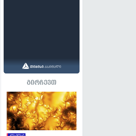
გირჩევთ
გადახედვა