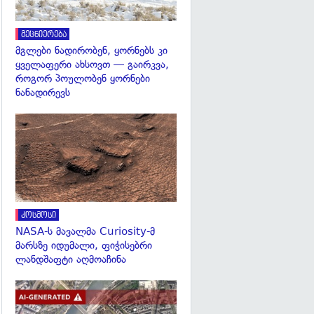
მეცნიერება
მგლები ნადირობენ, ყორნებს კი
ყველაფერი ახსოვთ — გაირკვა,
როგორ პოულობენ ყორნები
ნანადირევს
გადახედვა
კოსმოსი
NASA-ს მავალმა Curiosity-მ
მარსზე იდუმალი, ფიჭისებრი
ლანდშაფტი აღმოაჩინა
გადახედვა