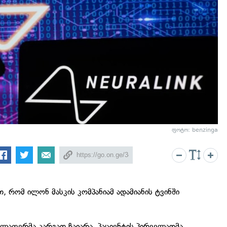
ფოტო: benzinga
თ, რომ ილონ მასკის კომპანიამ ადამიანის ტვინში
ლაფერმა კარგად ჩაიარა. პაციენტის პირველადმა