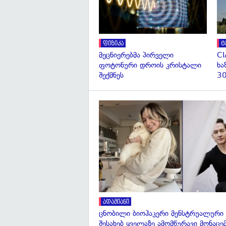
ფიზიკა
ტ
მეცნიერებმა პირველი
CI
ფოტონური დროის კრისტალი
ხა
შექმნეს
30
ადამიანი
ცნობილი ბიოჰაკერი მენსტრუალური
შესახებ ყველაზე ამომწურავი მონაცე