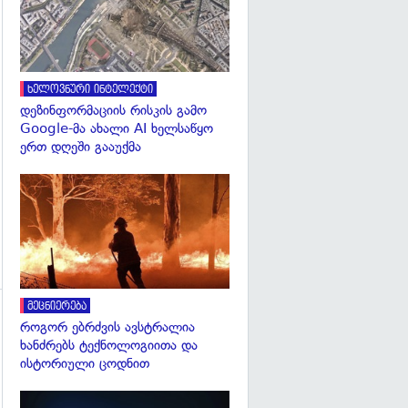
ხელოვნური ინტელექტი
დეზინფორმაციის რისკის გამო
Google-მა ახალი AI ხელსაწყო
ერთ დღეში გააუქმა
გადახედვა
მეცნიერება
როგორ ებრძვის ავსტრალია
ხანძრებს ტექნოლოგიითა და
ისტორიული ცოდნით
გადახედვა