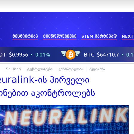
მეცნიერება
ტექნოლოგიები
STEM მარტივად
NEXT
Sci-Tech
ტექნოლოგიები
ჯანმრთელობა
მედიცინა
euralink-ის პირველი
გონებით აკონტროლებს