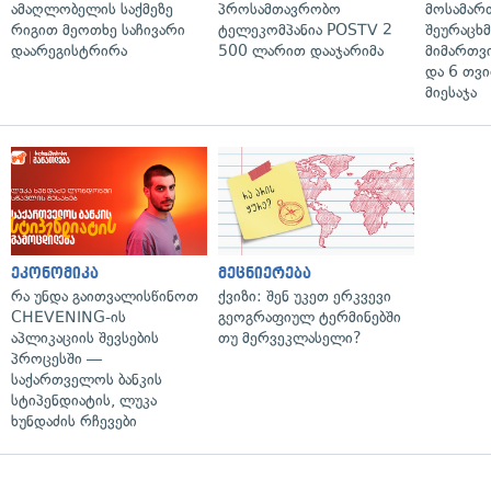
ამაღლობელის საქმეზე
პროსამთავრობო
მოსამარ
რიგით მეოთხე საჩივარი
ტელეკომპანია POSTV 2
შეურაცხ
დაარეგისტრირა
500 ლარით დააჯარიმა
მიმართვ
და 6 თვ
მიესაჯა
ეკონომიკა
მეცნიერება
რა უნდა გაითვალისწინოთ
ქვიზი: შენ უკეთ ერკვევი
CHEVENING-ის
გეოგრაფიულ ტერმინებში
აპლიკაციის შევსების
თუ მერვეკლასელი?
პროცესში —
საქართველოს ბანკის
სტიპენდიატის, ლუკა
ხუნდაძის რჩევები