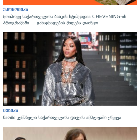
ეკონომიკა
მოიპოვე საქართველოს ბანკის სტიპენდია CHEVENING-ის
პროგრამაში — განაცხადების მიღება დაიწყო
მუსიკა
ნაომი კემპბელი საქართველოს დიჯეის ამპლუაში ეწვევა