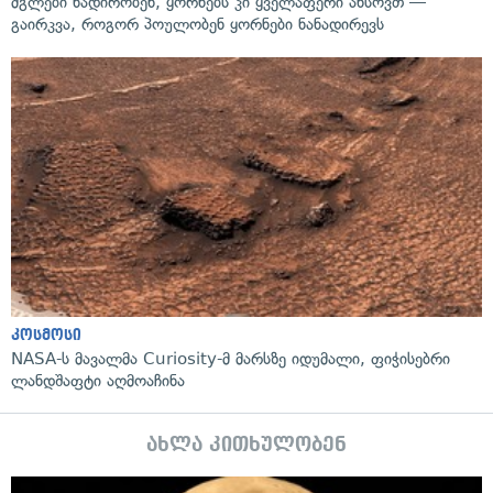
მგლები ნადირობენ, ყორნებს კი ყველაფერი ახსოვთ —
გაირკვა, როგორ პოულობენ ყორნები ნანადირევს
კოსმოსი
NASA-ს მავალმა Curiosity-მ მარსზე იდუმალი, ფიჭისებრი
ლანდშაფტი აღმოაჩინა
ახლა კითხულობენ