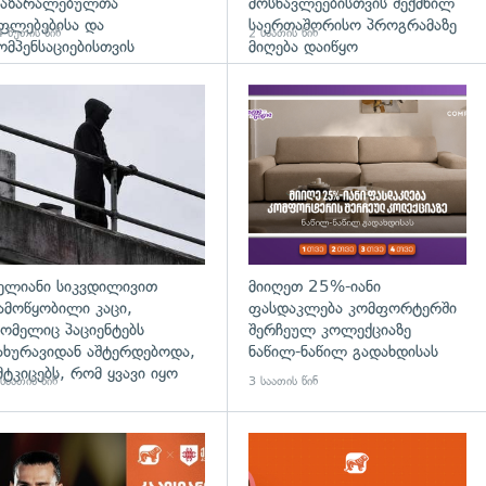
აზარალებულთა
მოსწავლეებისთვის შექმნილ
ფლებებისა და
საერთაშორისო პროგრამაზე
 წუთის წინ
2 საათის წინ
ომპენსაციებისთვის
მიღება დაიწყო
დახედვა
გადახედვა
ელიანი სიკვდილივით
მიიღეთ 25%-იანი
ამოწყობილი კაცი,
ფასდაკლება კომფორტერში
ომელიც პაციენტებს
შერჩეულ კოლექციაზე
ახურავიდან აშტერდებოდა,
ნაწილ-ნაწილ გადახდისას
მტკიცებს, რომ ყვავი იყო
საათის წინ
3 საათის წინ