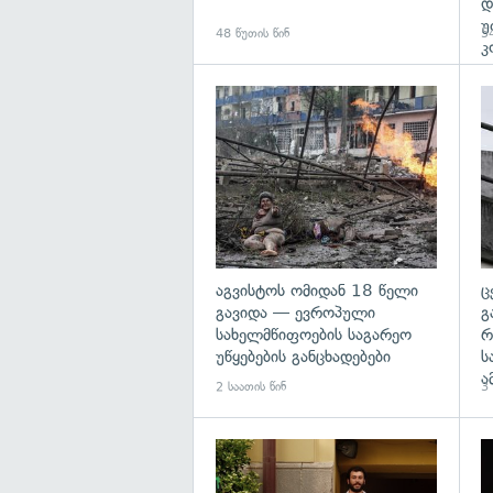
დ
უ
48 წუთის წინ
54
კ
გა
აგვისტოს ომიდან 18 წელი
ც
გავიდა — ევროპული
გ
სახელმწიფოების საგარეო
რ
უწყებების განცხადებები
ს
ა
2 საათის წინ
3 