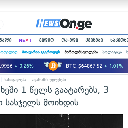
×
ნალი
NE
T
ვიდეო
ოპ-ედი
ქვიზები
საკითხ
ყოფილად
მთავარია გჯეროდეს
მართლმსაჯულება
პოლიტიკა
საზოგადოება
ადამიანის უფლებები
იხეში 1 წელს გაატარებს, 3
თ სასჯელს მოიხდის