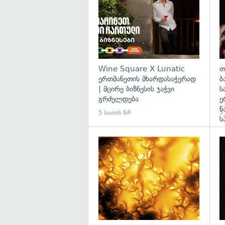
Wine Square X Lunatic
თ
ერთმანეთის მხარდასაჭერად
ბ
| მცირე ბიზნესის ჯაჭვი
ს
გრძელდება
ე
ნ
5 საათის წინ
5 
ს
გა