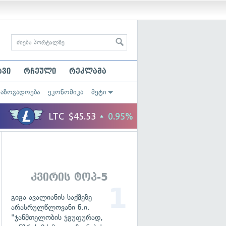
ავი
რჩეული
რეკლამა
საზოგადოება
ეკონომიკა
მეტი
კვირის ტოპ-5
გიგა ავალიანის საქმეზე
არასრულწლოვანი ნ.ი.
"ჯანმთელობის ჯგუფურად,