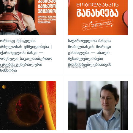
ორნიკე შენგელია
საქართველოს ბანკის
არსელონას ემშვიდობება |
მობილბანკის მორიგი
აქართველოს ბანკი —
განახლება — ახალი
როვნული საკალათბურთო
შესაძლებლობები
აკრების გენერალური
მომხმარებლებისთვის
საათის წინ
6 საათის წინ
პონსორი
დახედვა
გადახედვა