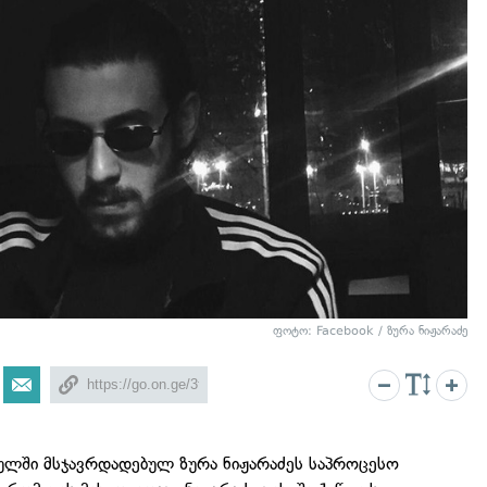
ფოტო: Facebook / ზურა ნიჟარაძე
ლში მსჯავრდადებულ ზურა ნიჟარაძეს საპროცესო