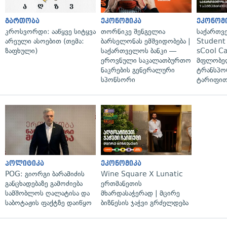
გართობა
ეკონომიკა
ეკონომ
კროსვორდი: ააწყვე სიტყვა
თორნიკე შენგელია
საქართვ
არეული ასოებით (თემა:
ბარსელონას ემშვიდობება |
Student 
ზაფხული)
საქართველოს ბანკი —
sCool Ca
ეროვნული საკალათბურთო
მფლობელ
ნაკრების გენერალური
ტრანსპო
სპონსორი
ტარიფით
პოლიტიკა
ეკონომიკა
POG: გიორგი ბარამიძის
Wine Square X Lunatic
განცხადებაზე გამოძიება
ერთმანეთის
სამშობლოს ღალატისა და
მხარდასაჭერად | მცირე
საბოტაჟის ფაქტზე დაიწყო
ბიზნესის ჯაჭვი გრძელდება