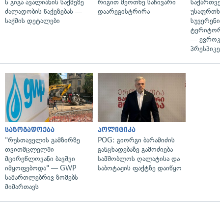
ს გიგა ავალიანის საქმეზე
რიგით მეოთხე საჩივარი
საქართვ
ძალადობის წაქეზებას —
დაარეგისტრირა
უსაფრთხ
საქმის დეტალები
სუვერენი
ტერიტორ
— ევროკ
პრესპიკე
საზოგადოება
პოლიტიკა
"რუსთაველის გამზირზე
POG: გიორგი ბარამიძის
თვითმცლელში
განცხადებაზე გამოძიება
მცირეწლოვანი ბავშვი
სამშობლოს ღალატისა და
იმყოფებოდა" — GWP
საბოტაჟის ფაქტზე დაიწყო
სამართლებრივ ზომებს
მიმართავს